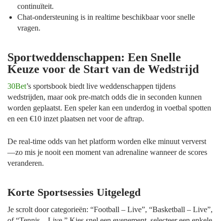
continuïteit.
Chat‑ondersteuning is in realtime beschikbaar voor snelle
vragen.
Sportweddenschappen: Een Snelle
Keuze voor de Start van de Wedstrijd
30Bet
’s sportsbook biedt live weddenschappen tijdens
wedstrijden, maar ook pre‑match odds die in seconden kunnen
worden geplaatst. Een speler kan een underdog in voetbal spotten
en een €10 inzet plaatsen net voor de aftrap.
De real‑time odds van het platform worden elke minuut ververst
—zo mis je nooit een moment van adrenaline wanneer de scores
veranderen.
Korte Sportsessies Uitgelegd
Je scrolt door categorieën: “Football – Live”, “Basketball – Live”,
of “Tennis – Live.” Kies snel een evenement, selecteer een enkele