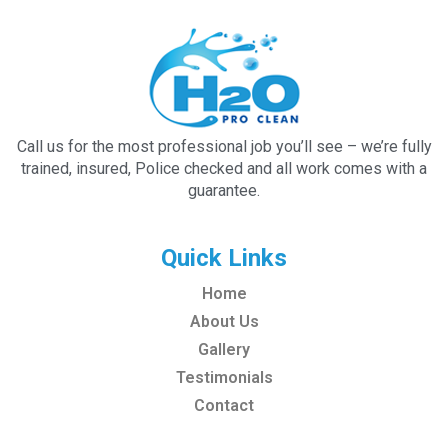
Call us for the most professional job you’ll see – we’re fully
trained, insured, Police checked and all work comes with a
guarantee.
Quick Links
Home
About Us
Gallery
Testimonials
Contact