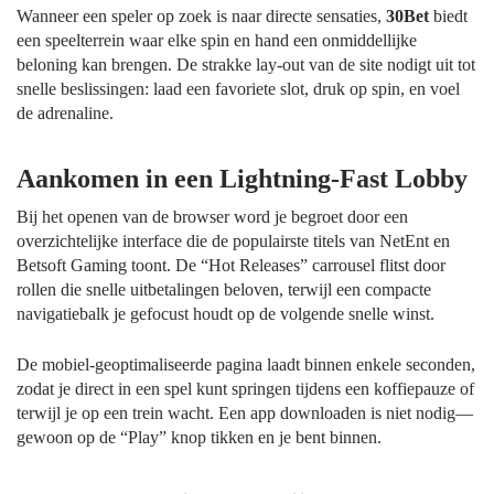
Wanneer een speler op zoek is naar directe sensaties,
30Bet
biedt
een speelterrein waar elke spin en hand een onmiddellijke
beloning kan brengen. De strakke lay-out van de site nodigt uit tot
snelle beslissingen: laad een favoriete slot, druk op spin, en voel
de adrenaline.
Aankomen in een Lightning‑Fast Lobby
Bij het openen van de browser word je begroet door een
overzichtelijke interface die de populairste titels van NetEnt en
Betsoft Gaming toont. De “Hot Releases” carrousel flitst door
rollen die snelle uitbetalingen beloven, terwijl een compacte
navigatiebalk je gefocust houdt op de volgende snelle winst.
De mobiel‑geoptimaliseerde pagina laadt binnen enkele seconden,
zodat je direct in een spel kunt springen tijdens een koffiepauze of
terwijl je op een trein wacht. Een app downloaden is niet nodig—
gewoon op de “Play” knop tikken en je bent binnen.