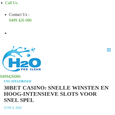
Call Us
Contact Us :
0499 426 086
PRIMA
MENU
0499426086
UNCATEGORISED
30BET CASINO: SNELLE WINSTEN EN
HOOG‑INTENSIEVE SLOTS VOOR
SNEL SPEL
JUNE 8, 2026