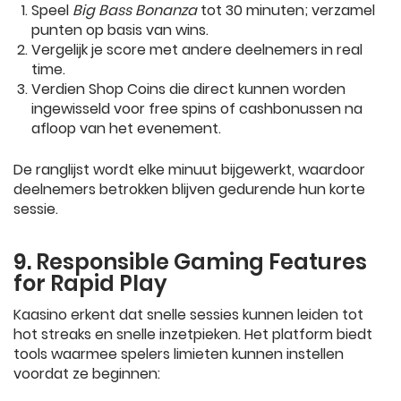
Speel
Big Bass Bonanza
tot 30 minuten; verzamel
punten op basis van wins.
Vergelijk je score met andere deelnemers in real
time.
Verdien Shop Coins die direct kunnen worden
ingewisseld voor free spins of cashbonussen na
afloop van het evenement.
De ranglijst wordt elke minuut bijgewerkt, waardoor
deelnemers betrokken blijven gedurende hun korte
sessie.
9. Responsible Gaming Features
for Rapid Play
Kaasino erkent dat snelle sessies kunnen leiden tot
hot streaks en snelle inzetpieken. Het platform biedt
tools waarmee spelers limieten kunnen instellen
voordat ze beginnen: