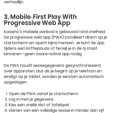
verhaallijn.
3. Mobile‑First Play With
Progressive Web App
Kaasino’s mobiele aanbod is gebouwd rond snelheid.
De progressive web app (PWA) installeert direct op je
startscherm en opent bijna meteen. Je kunt de app
tijdens een koffiepauze of terwijl je in de rij staat
lanceren—geen zware native app nodig.
De PWA houdt sessiegegevens gesynchroniseerd
over apparaten, dus als je begint op je telefoon en
eindigt op je tablet, worden je winsten automatisch
opgeslagen.
Open de PWA vanaf je startscherm.
Log in met je gegevens.
Kies een snelle slot of tafelspel.
Geniet van een volledige sessie in minder dan vijf