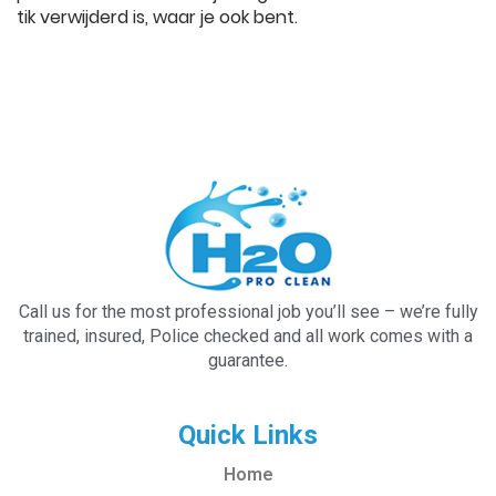
tik verwijderd is, waar je ook bent.
Call us for the most professional job you’ll see – we’re fully
trained, insured, Police checked and all work comes with a
guarantee.
Quick Links
Home