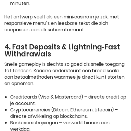
minuten.
Het ontwerp voelt als een mini‑casino in je zak, met
responsieve menu’s en leesbare tekst die zich
aanpassen aan elk schermformaat.
4. Fast Deposits & Lightning‑Fast
Withdrawals
Snelle gameplay is slechts zo goed als snelle toegang
tot fondsen. Kaasino ondersteunt een breed scala
aan betaalmethoden waarmee je direct kunt storten
en opnemen.
Creditcards (Visa & Mastercard) – directe credit op
je account.
Cryptocurrencies (Bitcoin, Ethereum, Litecoin) –
directe afwikkeling op blockchains.
Bankoverschrijvingen – verwerkt binnen één
werkdag.