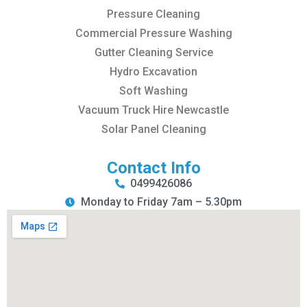
Pressure Cleaning
Commercial Pressure Washing
Gutter Cleaning Service
Hydro Excavation
Soft Washing
Vacuum Truck Hire Newcastle
Solar Panel Cleaning
Contact Info
0499426086
Monday to Friday 7am – 5.30pm