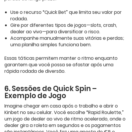
Use o recurso “Quick Bet” que limita seu valor por
rodada.
Gire por diferentes tipos de jogos—slots, crash,
dealer ao vivo—para diversificar o risco.
Acompanhe manualmente suas vitórias e perdas;
uma planilha simples funciona bem.
Essas táticas permitem manter o ritmo enquanto
garantem que você possa se afastar após uma
rápida rodada de diversão.
6. Sessões de Quick Spin –
Exemplo de Jogo
Imagine chegar em casa após o trabalho e abrir o
Kinbet no seu celular. Você escolhe “Rapid Roulette,”
um jogo de dealer ao vivo de ritmo acelerado, onde o
dealer gira a roleta em segundos e os pagamentos
são instantâneos. Você faz uma aposta de €5 e