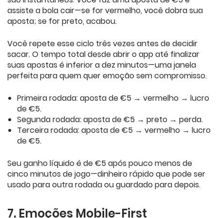
assiste a bola cair—se for vermelho, você dobra sua
aposta; se for preto, acabou.
Você repete esse ciclo três vezes antes de decidir
sacar. O tempo total desde abrir o app até finalizar
suas apostas é inferior a dez minutos—uma janela
perfeita para quem quer emoção sem compromisso.
Primeira rodada: aposta de €5 → vermelho → lucro
de €5.
Segunda rodada: aposta de €5 → preto → perda.
Terceira rodada: aposta de €5 → vermelho → lucro
de €5.
Seu ganho líquido é de €5 após pouco menos de
cinco minutos de jogo—dinheiro rápido que pode ser
usado para outra rodada ou guardado para depois.
7. Emoções Mobile-First