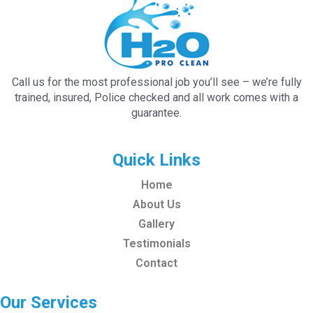
Call us for the most professional job you’ll see – we’re fully
trained, insured, Police checked and all work comes with a
guarantee.
Quick Links
Home
About Us
Gallery
Testimonials
Contact
Our Services