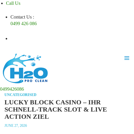
Call Us
Contact Us :
0499 426 086
PRIMA
MENU
0499426086
UNCATEGORISED
LUCKY BLOCK CASINO – IHR
SCHNELL‑TRACK SLOT & LIVE
ACTION ZIEL
JUNE 27, 2026