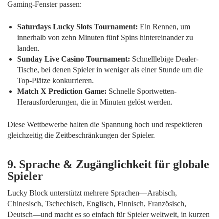
Gaming-Fenster passen:
Saturdays Lucky Slots Tournament:
Ein Rennen, um
innerhalb von zehn Minuten fünf Spins hintereinander zu
landen.
Sunday Live Casino Tournament:
Schnelllebige Dealer-
Tische, bei denen Spieler in weniger als einer Stunde um die
Top-Plätze konkurrieren.
Match X Prediction Game:
Schnelle Sportwetten-
Herausforderungen, die in Minuten gelöst werden.
Diese Wettbewerbe halten die Spannung hoch und respektieren
gleichzeitig die Zeitbeschränkungen der Spieler.
9. Sprache & Zugänglichkeit für globale
Spieler
Lucky Block unterstützt mehrere Sprachen—Arabisch,
Chinesisch, Tschechisch, Englisch, Finnisch, Französisch,
Deutsch—und macht es so einfach für Spieler weltweit, in kurzen