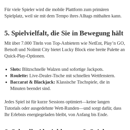
Für viele Spieler wird die mobile Plattform zum primären
Spielplatz, weil sie mit dem Tempo ihres Alltags mithalten kann.
5. Spielvielfalt, die Sie in Bewegung hält
Mit über 7.000 Titeln von Top-Anbietern wie NetEnt, Play’n GO,
Betsoft und Nolimit City bietet Lucky Block eine breite Palette an
Quick‑Play-Optionen.
Slots:
Blitzschnelle Walzen und sofortige Jackpots.
Roulette:
Live-Dealer-Tische mit schnellen Wettfenstern.
Baccarat & Blackjack:
Klassische Tischspiele, die in
Minuten beendet sind.
Jedes Spiel ist für kurze Sessions optimiert—keine langen
Tutorials oder ausgedehnte Wett-Runden—und sorgt dafür, dass
Ihr Erlebnis energiegeladen bleibt, von Anfang bis Ende.