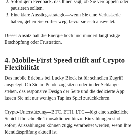
Sofortigem Feedback, das Ihnen sagt, ob Sie verdoppeln oder
pausieren sollten.
Eine klare Ausstiegsstrategie—wenn Sie eine Verlustserie
haben, gehen Sie vorher weg, bevor sie sich ausweitet.
Dieser Ansatz hält die Energie hoch und mindert langfristige
Erschöpfung oder Frustration.
4. Mobile‑First Speed trifft auf Crypto
Flexibilität
Das mobile Erlebnis bei Lucky Block ist für schnellen Zugriff
ausgelegt. Ob Sie im Pendelzug sitzen oder in der Schlange
stehen, das responsive Design der Seite und die dedizierte App
lassen Sie mit nur wenigen Tap ins Spiel zurückkehren.
Crypto-Unterstützung—BTC, ETH, LTC—fügt eine zusätzliche
Schicht für schnelle Transaktionen hinzu. Einzahlungen sind
sofort, Auszahlungen können zügig verarbeitet werden, wenn Ihre
Identitätsprüfung aktuell ist.