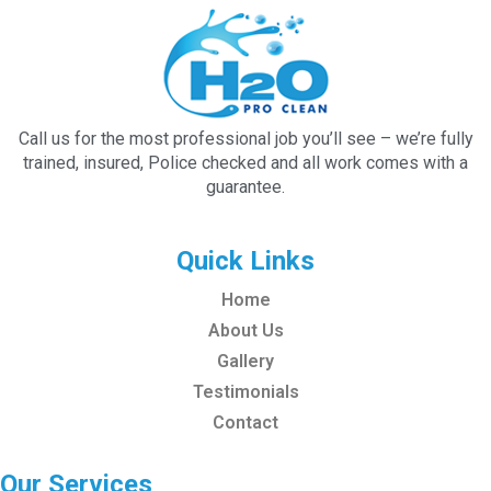
Call us for the most professional job you’ll see – we’re fully
trained, insured, Police checked and all work comes with a
guarantee.
Quick Links
Home
About Us
Gallery
Testimonials
Contact
Our Services