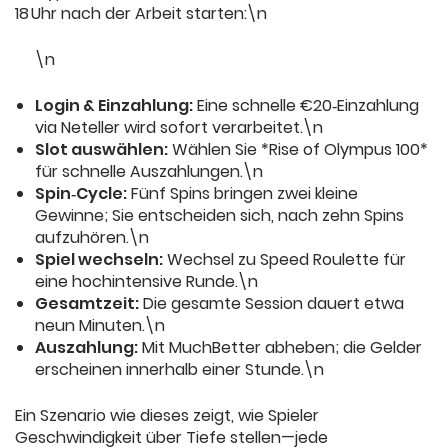
18 Uhr nach der Arbeit starten:\n
\n
Login & Einzahlung:
Eine schnelle €20‑Einzahlung
via Neteller wird sofort verarbeitet.\n
Slot auswählen:
Wählen Sie *Rise of Olympus 100*
für schnelle Auszahlungen.\n
Spin‑Cycle:
Fünf Spins bringen zwei kleine
Gewinne; Sie entscheiden sich, nach zehn Spins
aufzuhören.\n
Spiel wechseln:
Wechsel zu Speed Roulette für
eine hochintensive Runde.\n
Gesamtzeit:
Die gesamte Session dauert etwa
neun Minuten.\n
Auszahlung:
Mit MuchBetter abheben; die Gelder
erscheinen innerhalb einer Stunde.\n
Ein Szenario wie dieses zeigt, wie Spieler
Geschwindigkeit über Tiefe stellen—jede