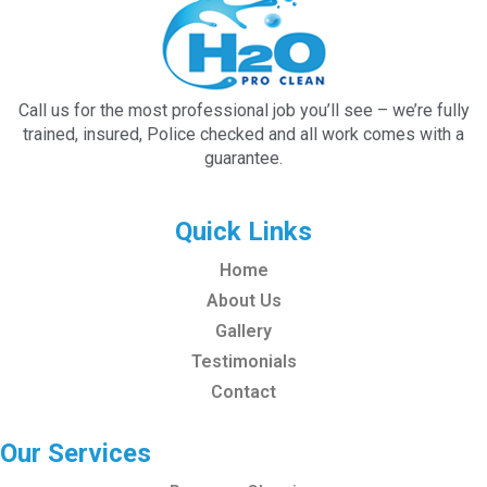
Call us for the most professional job you’ll see – we’re fully
trained, insured, Police checked and all work comes with a
guarantee.
Quick Links
Home
About Us
Gallery
Testimonials
Contact
Our Services