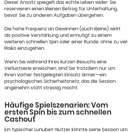
Dieser Ansatz spiegelt das echte Leben wider: Sie
reservieren einen kleinen Betrag für Unterhaltung,
bevor Sie zu anderen Aufgaben übergehen.
Die hohe Frequenz an Gewinnen (auch kleine) wirkt
als positive Verstärkung und ermutigt zu einem
weiteren schnellen Spin oder einer Runde, ohne zu viel
Risiko einzugehen.
Wenn Sie während Ihres kurzen Besuchs eine
Verlustserie erwischen, sind Sie trotzdem nur um
Ihren vorher festgelegten Einsatz ärmer—ein
psychologisches Sicherheitsnetz, das die Session
angenehm statt stressig macht.
Häufige Spielszenarien: Vom
ersten Spin bis zum schnellen
Cashout
Ein typischer Lunubet-Nutzer könnte seine Session um