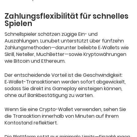
Zahlungsflexibilität für schnelles
Spielen
Schnellspieler schätzen zügige Ein- und
Auszahlungen. Lunubet unterstützt über fünfzehn
Zahlungsmethoden—darunter beliebte E‑Wallets wie
Skrill, Neteller, MuchBetter—sowie Kryptowährungen
wie Bitcoin und Ethereum.
Der entscheidende Vorteil ist die Geschwindigkeit:
E‑Wallet-Transaktionen werden sofort abgewickelt,
sodass Sie direkt ins Gameplay einsteigen können,
ohne auf Bankbestätigung zu warten.
Wenn Sie eine Crypto-Wallet verwenden, sehen Sie
die Transaktion innerhalb von Minuten auf Ihrem
Kontostand reflektiert.
Die Plattform setzt nur minimale Limits—Einzahlungen