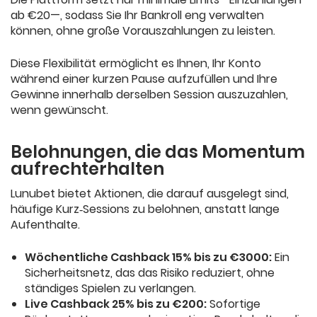
ab €20—, sodass Sie Ihr Bankroll eng verwalten
können, ohne große Vorauszahlungen zu leisten.
Diese Flexibilität ermöglicht es Ihnen, Ihr Konto
während einer kurzen Pause aufzufüllen und Ihre
Gewinne innerhalb derselben Session auszuzahlen,
wenn gewünscht.
Belohnungen, die das Momentum
aufrechterhalten
Lunubet bietet Aktionen, die darauf ausgelegt sind,
häufige Kurz‑Sessions zu belohnen, anstatt lange
Aufenthalte.
Wöchentliche Cashback 15% bis zu €3000:
Ein
Sicherheitsnetz, das das Risiko reduziert, ohne
ständiges Spielen zu verlangen.
Live Cashback 25% bis zu €200:
Sofortige