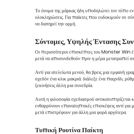
Το όνομα της μάρκας ήδη υποδηλώνει τον τύπο εν
ολοκληρώσεις. Για παίκτες που ευδοκιμούν σε σύ
να διατηρεί την ορμή.
Σύντομες, Υψηλής Έντασης Συν
Οι περισσότεροι επισκέπτες του Monster Win έρχ
μετά να αποσυνδεθούν πριν η μέρα μετατραπεί σε 
Αντί για ατελείωτα μενού, θα βρεις μια εμφανή γ
σχεδόν ένα κλικ μακριά: διάλεξε ένα παιχνίδι, ρύθ
ξεκινήσεις άλλη μια συνεδρία.
Αυτή η φιλοσοφία σχεδιασμού αντικατοπτρίζεται 
ενθαρρύνουν επαναληπτικές επισκέψεις αντί για μ
μετά επιστρέφουν για άλλη μια φορά αργότερα.
Τυπική Ρουτίνα Παίκτη