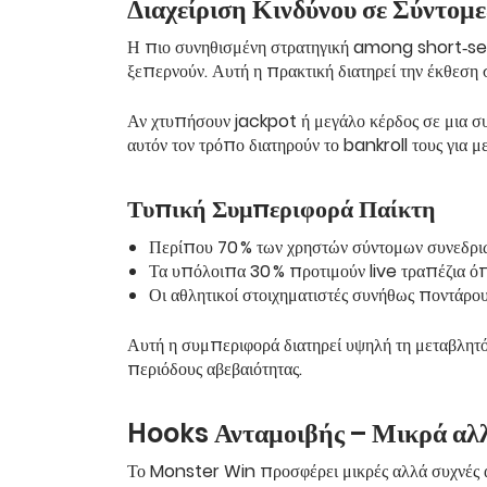
Διαχείριση Κινδύνου σε Σύντομ
Η πιο συνηθισμένη στρατηγική among short‑ses
ξεπερνούν. Αυτή η πρακτική διατηρεί την έκθεση σ
Αν χτυπήσουν jackpot ή μεγάλο κέρδος σε μια συ
αυτόν τον τρόπο διατηρούν το bankroll τους για μ
Τυπική Συμπεριφορά Παίκτη
Περίπου 70 % των χρηστών σύντομων συνεδρι
Τα υπόλοιπα 30 % προτιμούν live τραπέζια ό
Οι αθλητικοί στοιχηματιστές συνήθως ποντάρο
Αυτή η συμπεριφορά διατηρεί υψηλή τη μεταβλητότ
περιόδους αβεβαιότητας.
Hooks Ανταμοιβής – Μικρά αλλ
Το Monster Win προσφέρει μικρές αλλά συχνές αν