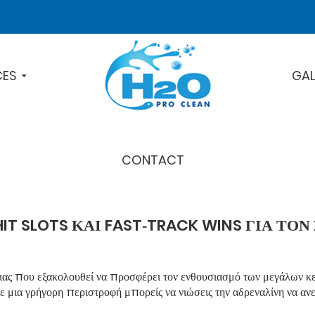
CES
GAL
CONTACT
HIT SLOTS ΚΑΙ FAST‑TRACK WINS ΓΙΑ Τ
ειας που εξακολουθεί να προσφέρει τον ενθουσιασμό των μεγάλων
ε μια γρήγορη περιστροφή μπορείς να νιώσεις την αδρεναλίνη να ανεβ