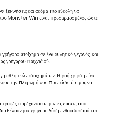
α ξεκινήσεις και ακόμα πιο εύκολη να
μός του Monster Win είναι προσαρμοσμένος ώστε
γρήγορο στοίχημα σε ένα αθλητικό γεγονός, και
ος γρήγορου παιχνιδιού.
γή αθλητικών στοιχημάτων. Η ροή χρήστη είναι
δίκησε την πληρωμή σου πριν είσαι έτοιμος να
στροφές παρέχονται σε μικρές δόσεις που
 που θέλουν μια γρήγορη δόση ενθουσιασμού και