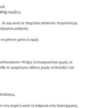
out.
ng εκρήξεις.
Αν και αυτά τα παιχνίδια απαιτούν περισσότερη
ρήγορους ρυθμούς.
 να χάνουν χρόνο ή ορμή.
α απολαύσουν πλήρη λειτουργικότητα χωρίς να
ls σε μικρότερες οθόνες χωρίς να θυσιάζει την
ποδόσεις.
στη σειρά ή κατά τη διάρκεια ενός διαλείμματος