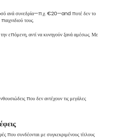
ποσό ανά συνεδρία—π.χ. €20—and ποτέ δεν το
παιχνιδιού τους.
την επόμενη, αντί να κυνηγούν ξανά αμέσως. Με
ενθουσιώδεις που δεν αντέχουν τις μεγάλες
έφεις
ές που συνδέονται με συγκεκριμένους τίτλους