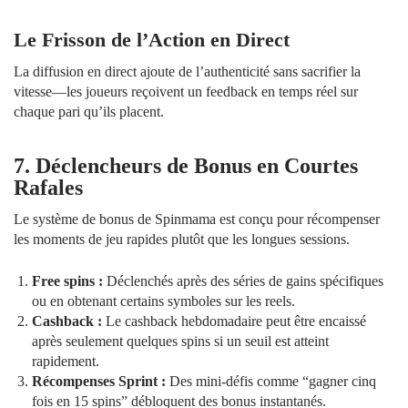
Le Frisson de l’Action en Direct
La diffusion en direct ajoute de l’authenticité sans sacrifier la
vitesse—les joueurs reçoivent un feedback en temps réel sur
chaque pari qu’ils placent.
7. Déclencheurs de Bonus en Courtes
Rafales
Le système de bonus de Spinmama est conçu pour récompenser
les moments de jeu rapides plutôt que les longues sessions.
Free spins :
Déclenchés après des séries de gains spécifiques
ou en obtenant certains symboles sur les reels.
Cashback :
Le cashback hebdomadaire peut être encaissé
après seulement quelques spins si un seuil est atteint
rapidement.
Récompenses Sprint :
Des mini-défis comme “gagner cinq
fois en 15 spins” débloquent des bonus instantanés.