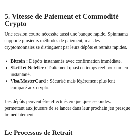
5. Vitesse de Paiement et Commodité
Crypto
Une session courte nécessite aussi une banque rapide. Spinmama
supporte plusieurs méthodes de paiement, mais les
cryptomonnaies se distinguent par leurs dépôts et retraits rapides.
Bitcoin :
Dépôts instantanés avec confirmation immédiate.
Skrill et Neteller :
Traitement quasi en temps réel pour un jeu
instantané.
Visa/MasterCard :
Sécurisé mais légèrement plus lent
comparé aux crypto.
Les dépôts peuvent être effectués en quelques secondes,
permettant aux joueurs de se lancer dans leur prochain jeu presque
immédiatement.
Le Processus de Retrait