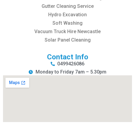
Gutter Cleaning Service
Hydro Excavation
Soft Washing
Vacuum Truck Hire Newcastle
Solar Panel Cleaning
Contact Info
0499426086
Monday to Friday 7am – 5.30pm