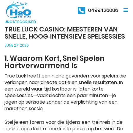
0499426086
PRIMAR
UNCATEGORISED
MENU
TRUE LUCK CASINO: MEESTEREN VAN
SNELLE, HOOG‑INTENSIEVE SPELSESSIES
JUNE 27, 2026
1. Waarom Kort, Snel Spelen
Hartverwarmend Is
True Luck heeft een niche gevonden voor spelers die
verlangen naar directe actie en snelle resultaten. In
een wereld waar tijd kostbaar is, laten korte
speelsessies—vaak slechts een paar minuten—je
jagen op sensatie zonder de verplichting van een
marathon sessie.
Stel je een forens voor die tijdens een treinreis in de
casino app duikt of een korte pauze op het werk. De