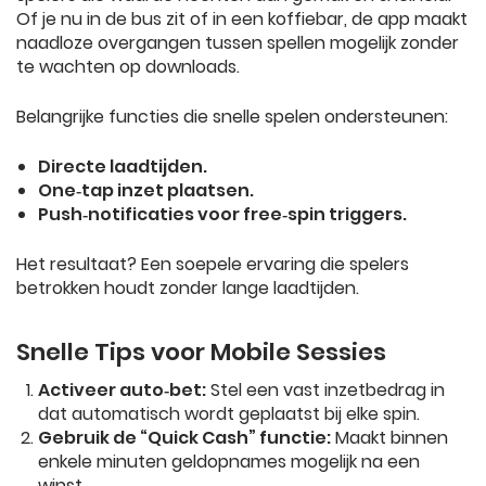
Of je nu in de bus zit of in een koffiebar, de app maakt
naadloze overgangen tussen spellen mogelijk zonder
te wachten op downloads.
Belangrijke functies die snelle spelen ondersteunen:
Directe laadtijden.
One‑tap inzet plaatsen.
Push‑notificaties voor free‑spin triggers.
Het resultaat? Een soepele ervaring die spelers
betrokken houdt zonder lange laadtijden.
Snelle Tips voor Mobile Sessies
Activeer auto‑bet:
Stel een vast inzetbedrag in
dat automatisch wordt geplaatst bij elke spin.
Gebruik de “Quick Cash” functie:
Maakt binnen
enkele minuten geldopnames mogelijk na een
winst.