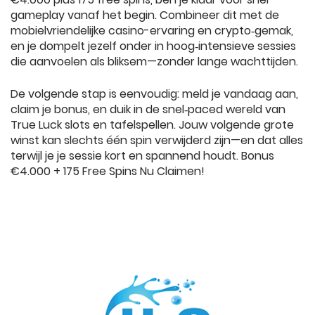
gameplay vanaf het begin. Combineer dit met de
mobielvriendelijke casino-ervaring en crypto‑gemak,
en je dompelt jezelf onder in hoog‑intensieve sessies
die aanvoelen als bliksem—zonder lange wachttijden.
De volgende stap is eenvoudig: meld je vandaag aan,
claim je bonus, en duik in de snel‑paced wereld van
True Luck slots en tafelspellen. Jouw volgende grote
winst kan slechts één spin verwijderd zijn—en dat alles
terwijl je je sessie kort en spannend houdt. Bonus
€4.000 + 175 Free Spins Nu Claimen!