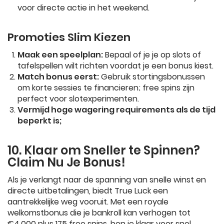
voor directe actie in het weekend.
Promoties Slim Kiezen
Maak een speelplan:
Bepaal of je je op slots of
tafelspellen wilt richten voordat je een bonus kiest.
Match bonus eerst:
Gebruik stortingsbonussen
om korte sessies te financieren; free spins zijn
perfect voor slotexperimenten.
Vermijd hoge wagering requirements als de tijd
beperkt is;
10. Klaar om Sneller te Spinnen?
Claim Nu Je Bonus!
Als je verlangt naar de spanning van snelle winst en
directe uitbetalingen, biedt True Luck een
aantrekkelijke weg vooruit. Met een royale
welkomstbonus die je bankroll kan verhogen tot
€4.000 plus 175 free spins, ben je klaar voor snel