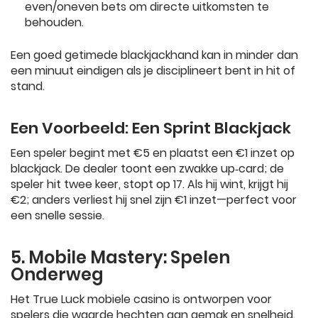
even/oneven bets om directe uitkomsten te
behouden.
Een goed getimede blackjackhand kan in minder dan
een minuut eindigen als je disciplineert bent in hit of
stand.
Een Voorbeeld: Een Sprint Blackjack
Een speler begint met €5 en plaatst een €1 inzet op
blackjack. De dealer toont een zwakke up‑card; de
speler hit twee keer, stopt op 17. Als hij wint, krijgt hij
€2; anders verliest hij snel zijn €1 inzet—perfect voor
een snelle sessie.
5. Mobile Mastery: Spelen
Onderweg
Het True Luck mobiele casino is ontworpen voor
spelers die waarde hechten aan gemak en snelheid.