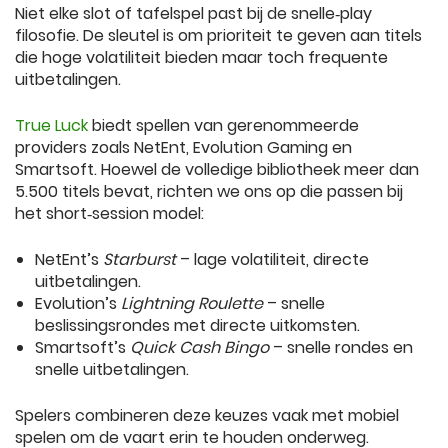
Niet elke slot of tafelspel past bij de snelle‑play
filosofie. De sleutel is om prioriteit te geven aan titels
die hoge volatiliteit bieden maar toch frequente
uitbetalingen.
True Luck
biedt spellen van gerenommeerde
providers zoals NetEnt, Evolution Gaming en
Smartsoft. Hoewel de volledige bibliotheek meer dan
5.500 titels bevat, richten we ons op die passen bij
het short‑session model:
NetEnt’s
Starburst
– lage volatiliteit, directe
uitbetalingen.
Evolution’s
Lightning Roulette
– snelle
beslissingsrondes met directe uitkomsten.
Smartsoft’s
Quick Cash Bingo
– snelle rondes en
snelle uitbetalingen.
Spelers combineren deze keuzes vaak met mobiel
spelen om de vaart erin te houden onderweg.