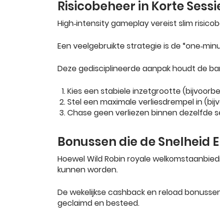
Risicobeheer in Korte Sessi
High‑intensity gameplay vereist slim risic
Een veelgebruikte strategie is de “one‑minute
Deze gedisciplineerde aanpak houdt de bankr
Kies een stabiele inzetgrootte (bijvoorbe
Stel een maximale verliesdrempel in (bij
Chase geen verliezen binnen dezelfde se
Bonussen die de Snelheid 
Hoewel Wild Robin royale welkomstaanbiedi
kunnen worden.
De wekelijkse cashback en reload bonussen 
geclaimd en besteed.