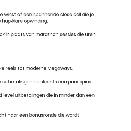
te winst of een spannende close call die je
 hap‑klare opwinding.
ck in plaats van marathon‑sessies die uren
ieke reels tot moderne Megaways.
e uitbetalingen na slechts een paar spins.
‑level uitbetalingen die in minder dan een
jacht naar een bonusronde die wordt