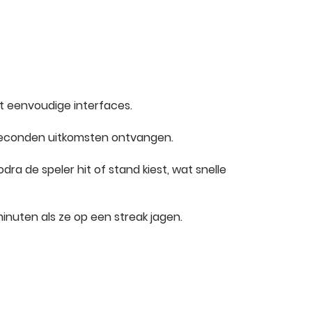
et eenvoudige interfaces.
 seconden uitkomsten ontvangen.
a de speler hit of stand kiest, wat snelle
inuten als ze op een streak jagen.