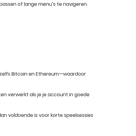
e passen of lange menu’s te navigeren.
en zelfs Bitcoin en Ethereum—waardoor
en verwerkt als je je account in goede
dan voldoende is voor korte speelsessies