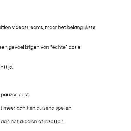
inition videostreams, maar het belangrijkste
 een gevoel krijgen van “echte” actie
ttijd.
 pauzes past.
t meer dan tien duizend spellen.
aan het draaien of inzetten.