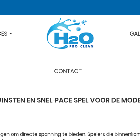
CES
GAL
CONTACT
WINSTEN EN SNEL‑PACE SPEL VOOR DE MO
rmogen om directe spanning te bieden. Spelers die binnenk