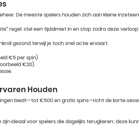
es
obeheer. De meeste spelers houden zich aan kleine inzeteen
” regel: stel een tijdslimiet in en stop zodra deze verloopt,
oll gezond terwijl je toch snel actie ervaart.
eld €5 per spin).
voorbeeld €20).
ssie.
Ervaren Houden
ngen biedt—tot €500 en gratis spins—richt de korte‑sessie
zijn ideaal voor spelers die dagelijks terugkeren; deze 