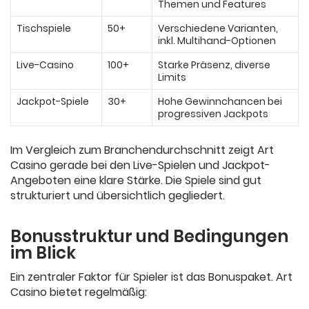
Themen und Features
Tischspiele
50+
Verschiedene Varianten,
inkl. Multihand-Optionen
Live-Casino
100+
Starke Präsenz, diverse
Limits
Jackpot-Spiele
30+
Hohe Gewinnchancen bei
progressiven Jackpots
Im Vergleich zum Branchendurchschnitt zeigt Art
Casino gerade bei den Live-Spielen und Jackpot-
Angeboten eine klare Stärke. Die Spiele sind gut
strukturiert und übersichtlich gegliedert.
Bonusstruktur und Bedingungen
im Blick
Ein zentraler Faktor für Spieler ist das Bonuspaket. Art
Casino bietet regelmäßig: