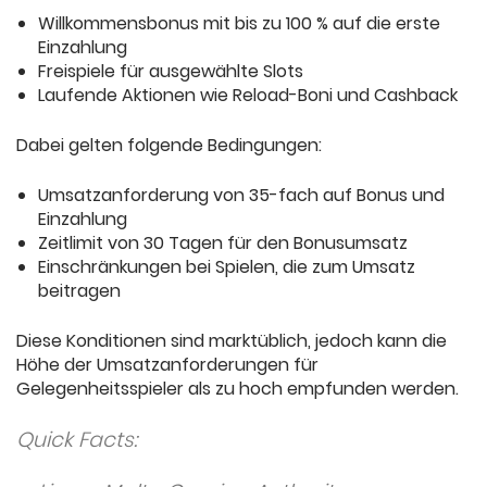
Willkommensbonus mit bis zu 100 % auf die erste
Einzahlung
Freispiele für ausgewählte Slots
Laufende Aktionen wie Reload-Boni und Cashback
Dabei gelten folgende Bedingungen:
Umsatzanforderung von 35-fach auf Bonus und
Einzahlung
Zeitlimit von 30 Tagen für den Bonusumsatz
Einschränkungen bei Spielen, die zum Umsatz
beitragen
Diese Konditionen sind marktüblich, jedoch kann die
Höhe der Umsatzanforderungen für
Gelegenheitsspieler als zu hoch empfunden werden.
Quick Facts: