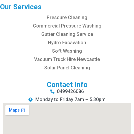
Our Services
Pressure Cleaning
Commercial Pressure Washing
Gutter Cleaning Service
Hydro Excavation
Soft Washing
Vacuum Truck Hire Newcastle
Solar Panel Cleaning
Contact Info
0499426086
Monday to Friday 7am – 5.30pm