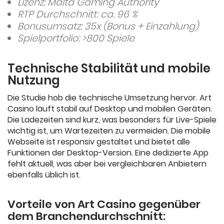
Lizenz: Malta Gaming Authority
RTP Durchschnitt: ca. 96 %
Bonusumsatz: 35x (Bonus + Einzahlung)
Spielportfolio: >800 Spiele
Technische Stabilität und mobile
Nutzung
Die Studie hob die technische Umsetzung hervor. Art
Casino läuft stabil auf Desktop und mobilen Geräten.
Die Ladezeiten sind kurz, was besonders für Live-Spiele
wichtig ist, um Wartezeiten zu vermeiden. Die mobile
Webseite ist responsiv gestaltet und bietet alle
Funktionen der Desktop-Version. Eine dedizierte App
fehlt aktuell, was aber bei vergleichbaren Anbietern
ebenfalls üblich ist.
Vorteile von Art Casino gegenüber
dem Branchendurchschnitt: