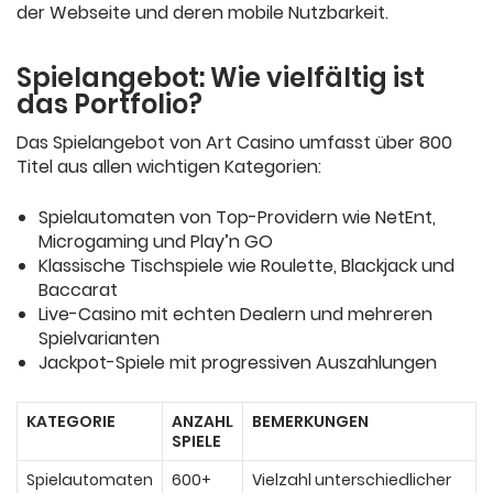
der Webseite und deren mobile Nutzbarkeit.
Spielangebot: Wie vielfältig ist
das Portfolio?
Das Spielangebot von Art Casino umfasst über 800
Titel aus allen wichtigen Kategorien:
Spielautomaten von Top-Providern wie NetEnt,
Microgaming und Play’n GO
Klassische Tischspiele wie Roulette, Blackjack und
Baccarat
Live-Casino mit echten Dealern und mehreren
Spielvarianten
Jackpot-Spiele mit progressiven Auszahlungen
KATEGORIE
ANZAHL
BEMERKUNGEN
SPIELE
Spielautomaten
600+
Vielzahl unterschiedlicher