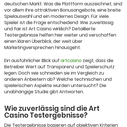
deutschen Markt. Was die Plattform auszeichnet, sind
vor allem ihre attraktiven Bonusangebote, eine breite
Spielauswahl und ein modernes Design. Für viele
Spieler ist die Frage entscheidend: Wie zuverlässig
und fair ist Art Casino wirklich? Detaillierte
Testergebnisse helfen hier weiter und verschaffen
einen klaren Überblick, der weit über
Marketingversprechen hinausgeht.
Ein ausführlicher Blick auf
artcasino
zeigt, dass die
Betreiber Wert auf Transparenz und Spielerschutz
legen. Doch wie schneiden sie im Vergleich zu
anderen Anbietern ab? Welche technischen und
spielerischen Aspekte wurden untersucht? Die
unabhängige Studie gibt Antworten.
Wie zuverlässig sind die Art
Casino Testergebnisse?
Die Testergebnisse basieren auf objektiven Kriterien