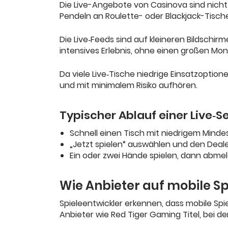
Die Live-Angebote von Casinova sind nicht 
Pendeln an Roulette- oder Blackjack-Tisch
Die Live‑Feeds sind auf kleineren Bildschirm
intensives Erlebnis, ohne einen großen Mon
Da viele Live‑Tische niedrige Einsatzoption
und mit minimalem Risiko aufhören.
Typischer Ablauf einer Live‑S
Schnell einen Tisch mit niedrigem Mindes
„Jetzt spielen“ auswählen und den Deal
Ein oder zwei Hände spielen, dann abmel
Wie Anbieter auf mobile Sp
Spieleentwickler erkennen, dass mobile Spie
Anbieter wie Red Tiger Gaming Titel, bei de