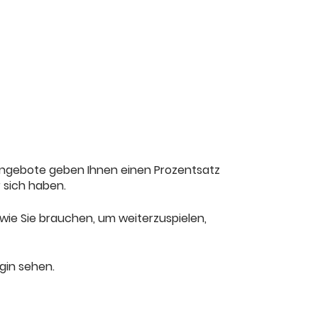
‑Angebote geben Ihnen einen Prozentsatz
 sich haben.
 wie Sie brauchen, um weiterzuspielen,
gin sehen.