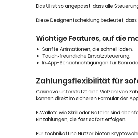
Das UI ist so angepasst, dass alle Steuer
Diese Designentscheidung bedeutet, dass S
Wichtige Features, auf die m
Sanfte Animationen, die schnell laden.
Touch‑freundliche Einsatzsteuerung.
In‑App-Benachrichtigungen für Boni ode
Zahlungsflexibilität für sof
Casinova unterstützt eine Vielzahl von Za
können direkt im sicheren Formular der A
E‑Wallets wie Skrill oder Neteller sind eben
Einzahlungen, die fast sofort erfolgen.
Für technikaffine Nutzer bieten Kryptowä