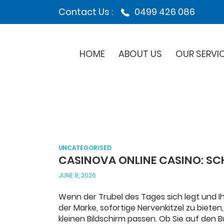
Contact Us :
0499 426 086
HOME
ABOUT US
OUR SERVI
UNCATEGORISED
CASINOVA ONLINE CASINO: SCH
JUNE 8, 2026
Wenn der Trubel des Tages sich legt und I
der Marke, sofortige Nervenkitzel zu biete
kleinen Bildschirm passen. Ob Sie auf den 