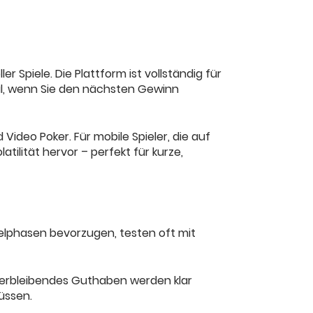
ler Spiele. Die Plattform ist vollständig für
al, wenn Sie den nächsten Gewinn
 Video Poker. Für mobile Spieler, die auf
atilität hervor – perfekt für kurze,
ielphasen bevorzugen, testen oft mit
 verbleibendes Guthaben werden klar
üssen.