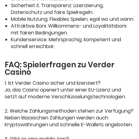
Sicherheit & Transparenz: Lizenzierung,
Datenschutz und faire Spielregeln.
Mobile Nutzung: Flexibles Spielen, egal wo und wann.
Attraktive Boni: Willkommens- und Loyalitätsboni
mit fairen Bedingungen.
Kundenservice: Mehrsprachig, kompetent und
schnell erreichbar.
FAQ: Spielerfragen zu Verder
Casino
1. Ist Verder Casino sicher und lizenziert?
Ja, das Casino operiert unter einer EU-Lizenz und
setzt auf moderne Verschlüsselungstechnologien.
2. Welche Zahlungsmethoden stehen zur Verfügung?
Neben klassischen Zahlungen werden auch
Kryptowährungen und schnelle E-Wallets angeboten.
3. Gibt es eine mobile App?