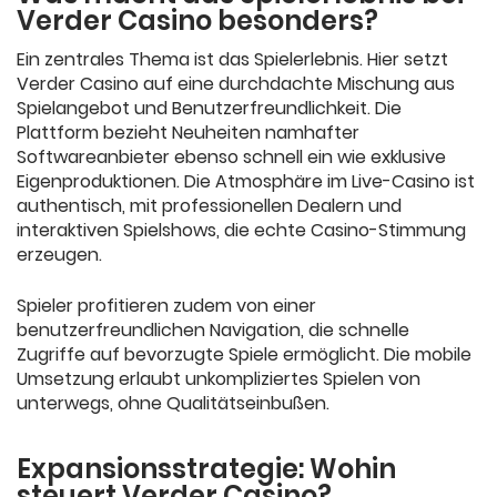
Verder Casino besonders?
Ein zentrales Thema ist das Spielerlebnis. Hier setzt
Verder Casino auf eine durchdachte Mischung aus
Spielangebot und Benutzerfreundlichkeit. Die
Plattform bezieht Neuheiten namhafter
Softwareanbieter ebenso schnell ein wie exklusive
Eigenproduktionen. Die Atmosphäre im Live-Casino ist
authentisch, mit professionellen Dealern und
interaktiven Spielshows, die echte Casino-Stimmung
erzeugen.
Spieler profitieren zudem von einer
benutzerfreundlichen Navigation, die schnelle
Zugriffe auf bevorzugte Spiele ermöglicht. Die mobile
Umsetzung erlaubt unkompliziertes Spielen von
unterwegs, ohne Qualitätseinbußen.
Expansionsstrategie: Wohin
steuert Verder Casino?