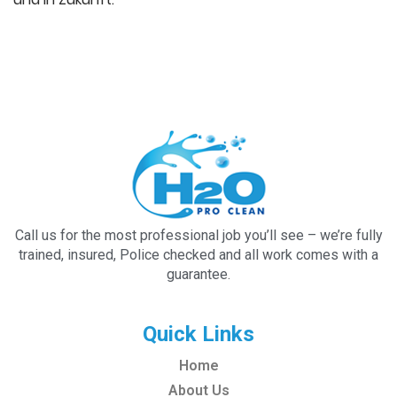
Call us for the most professional job you’ll see – we’re fully
trained, insured, Police checked and all work comes with a
guarantee.
Quick Links
Home
About Us