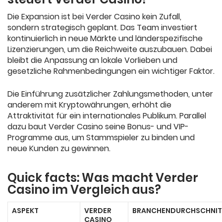
Die Expansion ist bei Verder Casino kein Zufall,
sondern strategisch geplant. Das Team investiert
kontinuierlich in neue Märkte und länderspezifische
Lizenzierungen, um die Reichweite auszubauen. Dabei
bleibt die Anpassung an lokale Vorlieben und
gesetzliche Rahmenbedingungen ein wichtiger Faktor.
Die Einführung zusätzlicher Zahlungsmethoden, unter
anderem mit Kryptowährungen, erhöht die
Attraktivität für ein internationales Publikum. Parallel
dazu baut Verder Casino seine Bonus- und VIP-
Programme aus, um Stammspieler zu binden und
neue Kunden zu gewinnen.
Quick facts: Was macht Verder
Casino im Vergleich aus?
ASPEKT
VERDER
BRANCHENDURCHSCHNIT
CASINO