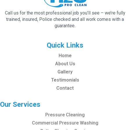
Call us for the most professional job you’ll see – we’re fully
trained, insured, Police checked and all work comes with a
guarantee.
Quick Links
Home
About Us
Gallery
Testimonials
Contact
Our Services
Pressure Cleaning
Commercial Pressure Washing