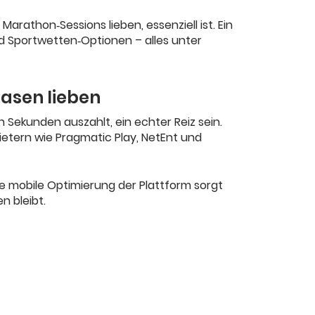
Marathon‑Sessions lieben, essenziell ist. Ein
nd Sportwetten‑Optionen – alles unter
hasen lieben
 Sekunden auszahlt, ein echter Reiz sein.
ietern wie Pragmatic Play, NetEnt und
e mobile Optimierung der Plattform sorgt
n bleibt.