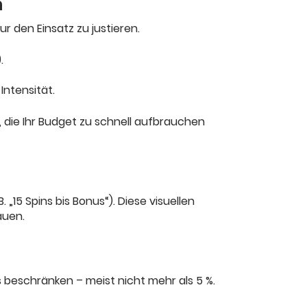
n
r den Einsatz zu justieren.
.
Intensität.
 die Ihr Budget zu schnell aufbrauchen
„15 Spins bis Bonus“). Diese visuellen
auen.
ts beschränken – meist nicht mehr als 5 %.