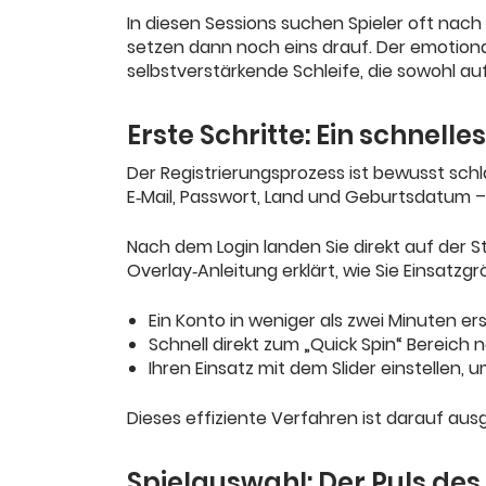
In diesen Sessions suchen Spieler oft nac
setzen dann noch eins drauf. Der emotion
selbstverstärkende Schleife, die sowohl auf
Erste Schritte: Ein schnelle
Der Registrierungsprozess ist bewusst schla
E‑Mail, Passwort, Land und Geburtsdatum – 
Nach dem Login landen Sie direkt auf der St
Overlay‑Anleitung erklärt, wie Sie Einsatzg
Ein Konto in weniger als zwei Minuten ers
Schnell direkt zum „Quick Spin“ Bereich n
Ihren Einsatz mit dem Slider einstellen, 
Dieses effiziente Verfahren ist darauf ausg
Spielauswahl: Der Puls des