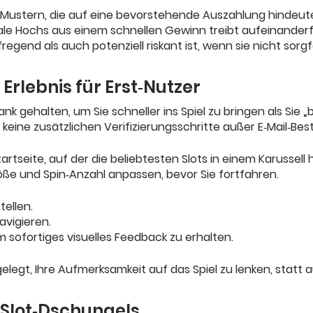
h Mustern, die auf eine bevorstehende Auszahlung hindeute
ale Hochs aus einem schnellen Gewinn treibt aufeinanderf
regend als auch potenziell riskant ist, wenn sie nicht sorg
s Erlebnis für Erst‑Nutzer
nk gehalten, um Sie schneller ins Spiel zu bringen als Sie 
keine zusätzlichen Verifizierungsschritte außer E‑Mail‑Bes
artseite, auf der die beliebtesten Slots in einem Karussel
röße und Spin‑Anzahl anpassen, bevor Sie fortfahren.
tellen.
avigieren.
um sofortiges visuelles Feedback zu erhalten.
elegt, Ihre Aufmerksamkeit auf das Spiel zu lenken, statt 
 Slot‑Dschungels