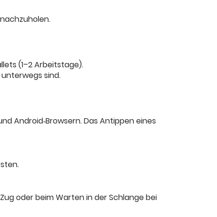
n nachzuholen.
lets (1–2 Arbeitstage).
 unterwegs sind.
‑ und Android‑Browsern. Das Antippen eines
sten.
im Zug oder beim Warten in der Schlange bei