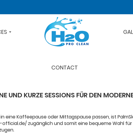
CES
GAL
CONTACT
E UND KURZE SESSIONS FÜR DEN MODERNE
in eine Kaffeepause oder Mittagspause passen, ist PalmSlots 
-official.de/ zugänglich und somit eine bequeme Wahl für S
zugen.