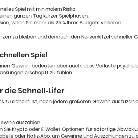
nelles Spiel mit minimalem Risiko.
einen ganzen Tag kurzer Spielphasen.
ion, wenn Sie mehr als 25 % Ihres Budgets verlieren.
Grenzen zu bleiben und dennoch den Nervenkitzel schneller
chnellen Spiel
einen Gewinn, bedeuten aber auch, dass Verluste psychol
wankungen erschöpft zu fühlen.
 die Schnell‑Lifer
 zu sichern, ist, nach jedem größeren Gewinn auszuzahlen,
ewinn auszahlen.
 Sie Krypto oder E‑Wallet‑Optionen für sofortige Abwicklu
Tabelle oder Notiz‑App, um Gewinne und Auszahlungen zu 