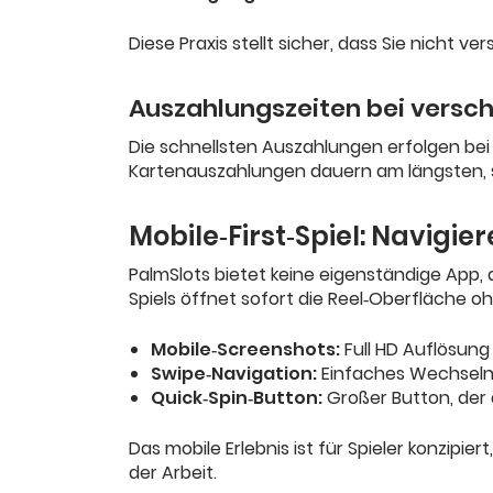
Diese Praxis stellt sicher, dass Sie nicht 
Auszahlungszeiten bei vers
Die schnellsten Auszahlungen erfolgen bei 
Kartenauszahlungen dauern am längsten, s
Mobile‑First‑Spiel: Navigie
PalmSlots bietet keine eigenständige App, 
Spiels öffnet sofort die Reel‑Oberfläche o
Mobile‑Screenshots:
Full HD Auflösung
Swipe‑Navigation:
Einfaches Wechseln 
Quick‑Spin‑Button:
Großer Button, der 
Das mobile Erlebnis ist für Spieler konzipi
der Arbeit.