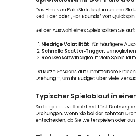
Das Herz von PalmSlots liegt in seinem Slot
Red Tiger oder „Hot Rounds“ von Quickspin 
Bei der Auswahl eines Spiels sollten Sie auf:
Niedrige Volatilität:
für häufigere Ausz
Schnelle Scatter‑Trigger:
ermöglichen
Reel‑Geschwindigkeit:
viele Spiele lau
Da kurze Sessions auf unmittelbare Ergebni
Drehung –, um Ihr Budget über viele Versu
Typischer Spielablauf in eine
Sie beginnen vielleicht mit fünf Drehungen
Drehungen. Wenn Sie bei der zehnten Drehu
entscheiden, ob Sie weiterspielen oder aus