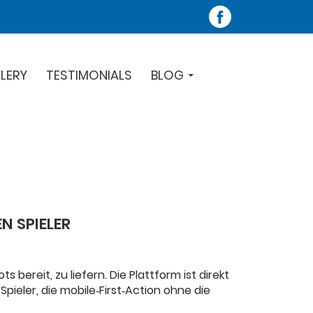
LERY
TESTIMONIALS
BLOG
N SPIELER
bereit, zu liefern. Die Plattform ist direkt
pieler, die mobile‑First‑Action ohne die