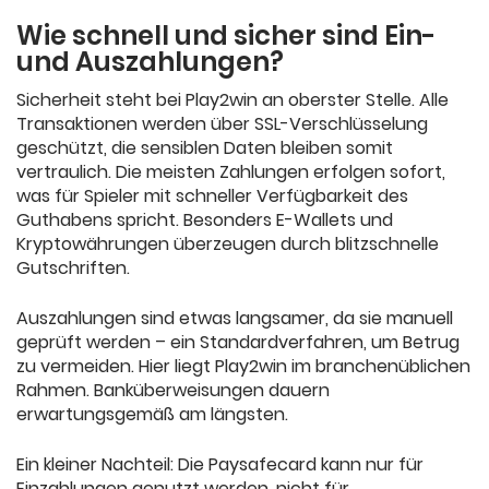
Wie schnell und sicher sind Ein-
und Auszahlungen?
Sicherheit steht bei Play2win an oberster Stelle. Alle
Transaktionen werden über SSL-Verschlüsselung
geschützt, die sensiblen Daten bleiben somit
vertraulich. Die meisten Zahlungen erfolgen sofort,
was für Spieler mit schneller Verfügbarkeit des
Guthabens spricht. Besonders E-Wallets und
Kryptowährungen überzeugen durch blitzschnelle
Gutschriften.
Auszahlungen sind etwas langsamer, da sie manuell
geprüft werden – ein Standardverfahren, um Betrug
zu vermeiden. Hier liegt Play2win im branchenüblichen
Rahmen. Banküberweisungen dauern
erwartungsgemäß am längsten.
Ein kleiner Nachteil: Die Paysafecard kann nur für
Einzahlungen genutzt werden, nicht für