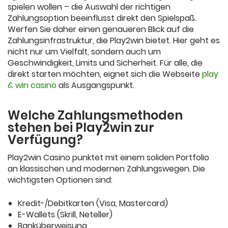
spielen wollen – die Auswahl der richtigen
Zahlungsoption beeinflusst direkt den Spielspaß.
Werfen Sie daher einen genaueren Blick auf die
Zahlungsinfrastruktur, die Play2win bietet. Hier geht es
nicht nur um Vielfalt, sondern auch um
Geschwindigkeit, Limits und Sicherheit. Für alle, die
direkt starten möchten, eignet sich die Webseite
play
& win casino
als Ausgangspunkt.
Welche Zahlungsmethoden
stehen bei Play2win zur
Verfügung?
Play2win Casino punktet mit einem soliden Portfolio
an klassischen und modernen Zahlungswegen. Die
wichtigsten Optionen sind:
Kredit-/Debitkarten (Visa, Mastercard)
E-Wallets (Skrill, Neteller)
Banküberweisung