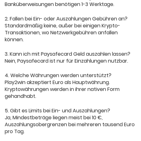
Banküberweisungen benötigen 1-3 Werktage.
2. Fallen bei Ein- oder Auszahlungen Gebühren an?
Standardmäßig keine, außer bei einigen Krypto-
Transaktionen, wo Netzwerkgebühren anfallen
können.
3. Kann ich mit Paysafecard Geld auszahlen lassen?
Nein, Paysafecard ist nur für Einzahlungen nutzbar.
4. Welche Währungen werden unterstützt?
Play2win akzeptiert Euro als Hauptwährung.
Kryptowährungen werden in ihrer nativen Form
gehandhabt.
5. Gibt es Limits bei Ein- und Auszahlungen?
Ja, Mindestbeträge liegen meist bei 10 €,
Auszahlungsobergrenzen bei mehreren tausend Euro
pro Tag.