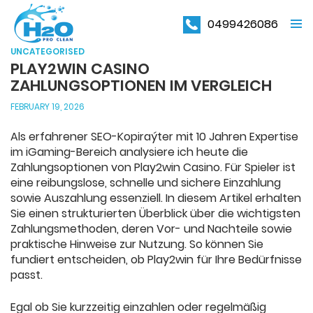
0499426086
PRIMAR
UNCATEGORISED
MENU
PLAY2WIN CASINO
ZAHLUNGSOPTIONEN IM VERGLEICH
FEBRUARY 19, 2026
Als erfahrener SEO-Kopiraýter mit 10 Jahren Expertise
im iGaming-Bereich analysiere ich heute die
Zahlungsoptionen von Play2win Casino. Für Spieler ist
eine reibungslose, schnelle und sichere Einzahlung
sowie Auszahlung essenziell. In diesem Artikel erhalten
Sie einen strukturierten Überblick über die wichtigsten
Zahlungsmethoden, deren Vor- und Nachteile sowie
praktische Hinweise zur Nutzung. So können Sie
fundiert entscheiden, ob Play2win für Ihre Bedürfnisse
passt.
Egal ob Sie kurzzeitig einzahlen oder regelmäßig