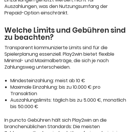
Auszahlungen, was den Nutzungsumfang der
Prepaid-Option einschränkt.
Welche Limits und Gebühren sind
zu beachten?
Transparent kommunizierte Limits sind für die
Spielerplanung essenziell. Play2win bietet flexible
Minimal- und Maximalbeträge, die sich je nach
Zahlungsweg unterscheiden.
Mindesteinzahlung: meist ab 10 €
Maximale Einzahlung: bis zu 10.000 € pro
Transaktion
Auszahlungslimits: täglich bis zu 5.000 €, monatlich
bis 50.000 €
In puncto Gebühren hält sich Play2win an die
branchenüblichen Standards: Die meisten