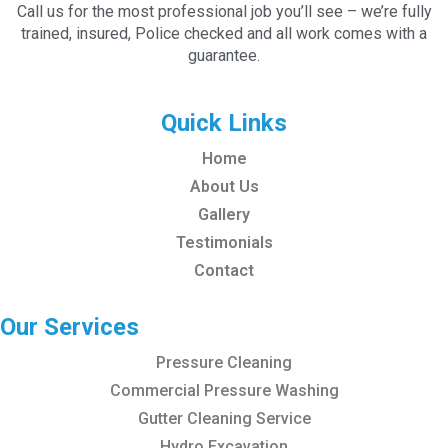
Call us for the most professional job you’ll see – we’re fully
trained, insured, Police checked and all work comes with a
guarantee.
Quick Links
Home
About Us
Gallery
Testimonials
Contact
Our Services
Pressure Cleaning
Commercial Pressure Washing
Gutter Cleaning Service
Hydro Excavation