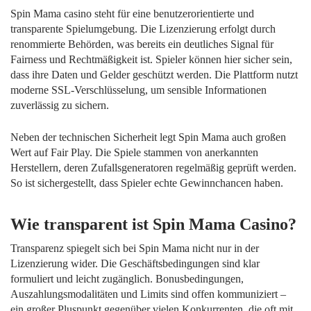
Spin Mama casino steht für eine benutzerorientierte und
transparente Spielumgebung. Die Lizenzierung erfolgt durch
renommierte Behörden, was bereits ein deutliches Signal für
Fairness und Rechtmäßigkeit ist. Spieler können hier sicher sein,
dass ihre Daten und Gelder geschützt werden. Die Plattform nutzt
moderne SSL-Verschlüsselung, um sensible Informationen
zuverlässig zu sichern.
Neben der technischen Sicherheit legt Spin Mama auch großen
Wert auf Fair Play. Die Spiele stammen von anerkannten
Herstellern, deren Zufallsgeneratoren regelmäßig geprüft werden.
So ist sichergestellt, dass Spieler echte Gewinnchancen haben.
Wie transparent ist Spin Mama Casino?
Transparenz spiegelt sich bei Spin Mama nicht nur in der
Lizenzierung wider. Die Geschäftsbedingungen sind klar
formuliert und leicht zugänglich. Bonusbedingungen,
Auszahlungsmodalitäten und Limits sind offen kommuniziert –
ein großer Pluspunkt gegenüber vielen Konkurrenten, die oft mit