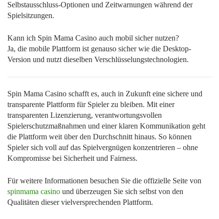
Selbstausschluss-Optionen und Zeitwarnungen während der
Spielsitzungen.
Kann ich Spin Mama Casino auch mobil sicher nutzen?
Ja, die mobile Plattform ist genauso sicher wie die Desktop-
Version und nutzt dieselben Verschlüsselungstechnologien.
Spin Mama Casino schafft es, auch in Zukunft eine sichere und
transparente Plattform für Spieler zu bleiben. Mit einer
transparenten Lizenzierung, verantwortungsvollen
Spielerschutzmaßnahmen und einer klaren Kommunikation geht
die Plattform weit über den Durchschnitt hinaus. So können
Spieler sich voll auf das Spielvergnügen konzentrieren – ohne
Kompromisse bei Sicherheit und Fairness.
Für weitere Informationen besuchen Sie die offizielle Seite von
spinmama casino
und überzeugen Sie sich selbst von den
Qualitäten dieser vielversprechenden Plattform.