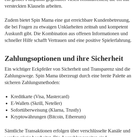
versteckten Klauseln arbeiten.
Zudem bietet Spin Mama eine gut erreichbare Kundenbetreuung,
die bei Fragen zu etwaigen Unklarheiten zeitnah und kompetent
Auskunft gibt. Die Kombination aus offenen Informationen und
schneller Hilfe schafft Vertrauen und eine positive Spielerfahrung.
Zahlungsoptionen und ihre Sicherheit
Ein wichtiger Eckpfeiler von Sicherheit und Transparenz sind die
Zahlungswege. Spin Mama überzeugt durch eine breite Palette an
sicheren Zahlungsmethoden:
Kreditkarte (Visa, Mastercard)
E-Wallets (Skrill, Neteller)
Sofortüberweisung (Klarna, Trustly)
Kryptowährungen (Bitcoin, Ethereum)
Sämtliche Transaktionen erfolgen über verschlüsselte Kanäle und