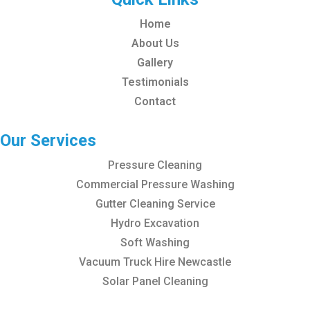
Home
About Us
Gallery
Testimonials
Contact
Our Services
Pressure Cleaning
Commercial Pressure Washing
Gutter Cleaning Service
Hydro Excavation
Soft Washing
Vacuum Truck Hire Newcastle
Solar Panel Cleaning