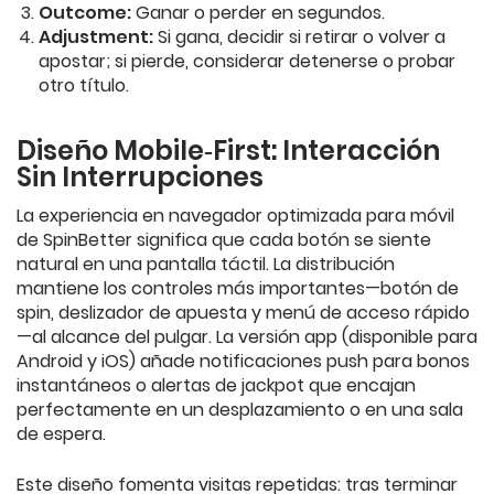
Outcome:
Ganar o perder en segundos.
Adjustment:
Si gana, decidir si retirar o volver a
apostar; si pierde, considerar detenerse o probar
otro título.
Diseño Mobile‑First: Interacción
Sin Interrupciones
La experiencia en navegador optimizada para móvil
de SpinBetter significa que cada botón se siente
natural en una pantalla táctil. La distribución
mantiene los controles más importantes—botón de
spin, deslizador de apuesta y menú de acceso rápido
—al alcance del pulgar. La versión app (disponible para
Android y iOS) añade notificaciones push para bonos
instantáneos o alertas de jackpot que encajan
perfectamente en un desplazamiento o en una sala
de espera.
Este diseño fomenta visitas repetidas: tras terminar