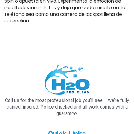
spin o apuesta en vivo. Experimenta la emoción de
resultados inmediatos y deja que cada minuto en tu
teléfono sea como una carrera de jackpot llena de
adrenalina.
Call us for the most professional job you’ll see – we’re fully
trained, insured, Police checked and all work comes with a
guarantee.
Quick Links