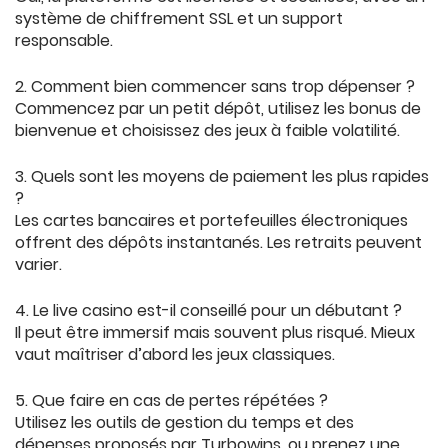
système de chiffrement SSL et un support
responsable.
2. Comment bien commencer sans trop dépenser ?
Commencez par un petit dépôt, utilisez les bonus de
bienvenue et choisissez des jeux à faible volatilité.
3. Quels sont les moyens de paiement les plus rapides
?
Les cartes bancaires et portefeuilles électroniques
offrent des dépôts instantanés. Les retraits peuvent
varier.
4. Le live casino est-il conseillé pour un débutant ?
Il peut être immersif mais souvent plus risqué. Mieux
vaut maîtriser d’abord les jeux classiques.
5. Que faire en cas de pertes répétées ?
Utilisez les outils de gestion du temps et des
dépenses proposés par Turbowins, ou prenez une