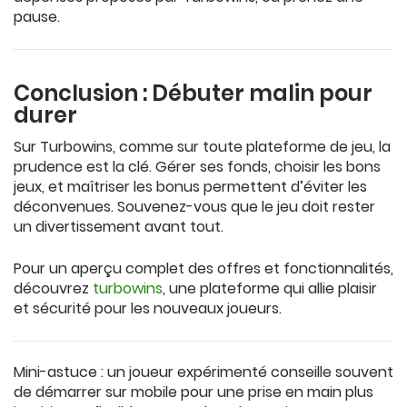
pause.
Conclusion : Débuter malin pour
durer
Sur Turbowins, comme sur toute plateforme de jeu, la
prudence est la clé. Gérer ses fonds, choisir les bons
jeux, et maîtriser les bonus permettent d’éviter les
déconvenues. Souvenez-vous que le jeu doit rester
un divertissement avant tout.
Pour un aperçu complet des offres et fonctionnalités,
découvrez
turbowins
, une plateforme qui allie plaisir
et sécurité pour les nouveaux joueurs.
Mini-astuce : un joueur expérimenté conseille souvent
de démarrer sur mobile pour une prise en main plus