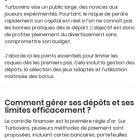
Turbowins vise un public large, des novices aux
joueurs expérimentés. Pourtant, le risque de perdre
rapidement son capital est réel si l’on ne connaît pas
les bonnes pratiques dès le départ. L’objectif est donc
de profiter pleinement du divertissement sans
compromettre son budget.
J’aborde ici les points essentiels pour limiter les
risques dès les premiers pas. Cela inclut la gestion des
dépôts, la sélection des jeux adaptés et l’utilisation
maîtrisée des bonus.
Comment gérer ses dépôts et ses
limites efficacement ?
Le contrôle financier est la première règle d’or. Sur
Turbowins, plusieurs méthodes de paiement sont
proposées, incluant cartes bancaires, portefeuilles