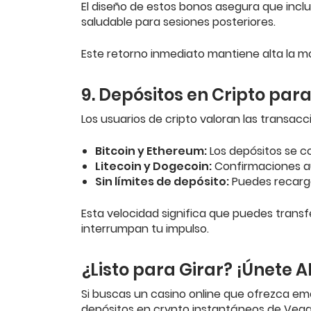
El diseño de estos bonos asegura que incl
saludable para sesiones posteriores.
Este retorno inmediato mantiene alta la m
9. Depósitos en Cripto par
Los usuarios de cripto valoran las transa
Bitcoin y Ethereum:
Los depósitos se co
Litecoin y Dogecoin:
Confirmaciones aú
Sin límites de depósito:
Puedes recarg
Esta velocidad significa que puedes transf
interrumpan tu impulso.
¿Listo para Girar? ¡Únete 
Si buscas un casino online que ofrezca emo
depósitos en crypto instantáneos de Vegas