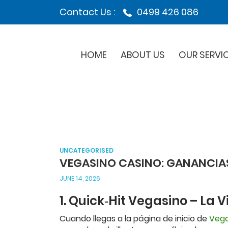
Contact Us :
0499 426 086
HOME
ABOUT US
OUR SERVI
UNCATEGORISED
VEGASINO CASINO: GANANCIAS
JUNE 14, 2026
1. Quick‑Hit Vegasino – La V
Cuando llegas a la página de inicio de
Vega