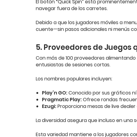
El botón “Quick Spin” está prominentemente
navegar fuera de los carretes.
Debido a que los jugadores móviles a menu
cuente—sin pasos adicionales ni menús com
5. Proveedores de Juegos 
Con más de 100 proveedores alimentando la
entusiastas de sesiones cortas.
Los nombres populares incluyen:
Play’n GO:
Conocido por sus gráficos nít
Pragmatic Play:
Ofrece rondas frecuent
Ezugi:
Proporciona mesas de live dealer
La diversidad asegura que incluso en una s
Esta variedad mantiene a los jugadores c