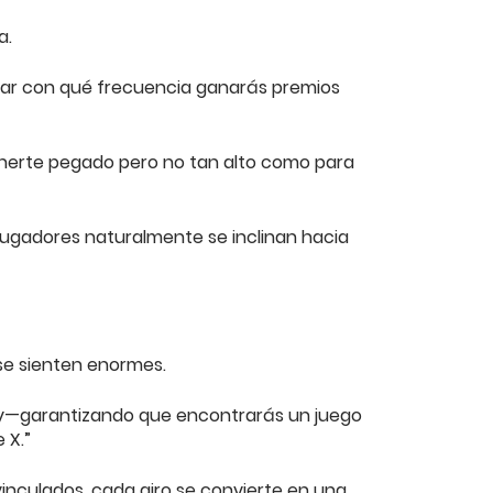
a.
luar con qué frecuencia ganarás premios
enerte pegado pero no tan alto como para
jugadores naturalmente se inclinan hacia
 se sienten enormes.
lay—garantizando que encontrarás un juego
 X.”
inculados, cada giro se convierte en una