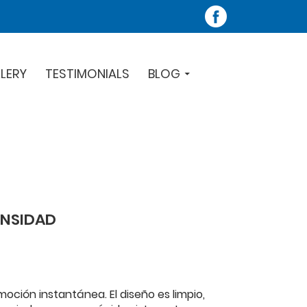
LERY
TESTIMONIALS
BLOG
ENSIDAD
moción instantánea. El diseño es limpio,