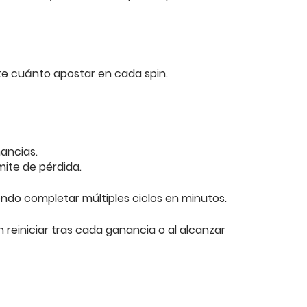
nte cuánto apostar en cada spin.
ancias.
mite de pérdida.
do completar múltiples ciclos en minutos.
n reiniciar tras cada ganancia o al alcanzar