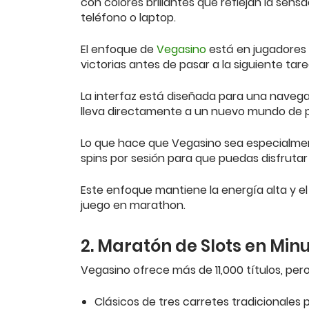
con colores brillantes que reflejan la sens
teléfono o laptop.
El enfoque de
Vegasino
está en jugadores 
victorias antes de pasar a la siguiente tare
La interfaz está diseñada para una navegaci
lleva directamente a un nuevo mundo de po
Lo que hace que Vegasino sea especialmen
spins por sesión para que puedas disfrutar
Este enfoque mantiene la energía alta y e
juego en marathon.
2. Maratón de Slots en Min
Vegasino ofrece más de 11,000 títulos, pero
Clásicos de tres carretes tradicionales