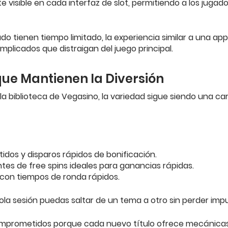
 visible en cada interfaz de slot, permitiendo a los jugad
do tienen tiempo limitado, la experiencia similar a una 
plicados que distraigan del juego principal.
que Mantienen la Diversión
 biblioteca de Vegasino, la variedad sigue siendo una car
idos y disparos rápidos de bonificación.
es de free spins ideales para ganancias rápidas.
 con tiempos de ronda rápidos.
ola sesión puedas saltar de un tema a otro sin perder impu
omprometidos porque cada nuevo título ofrece mecánicas