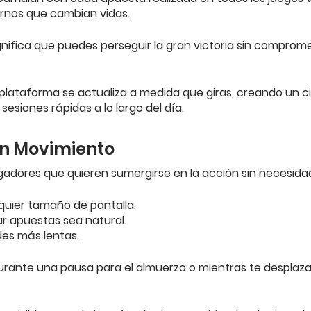
rnos que cambian vidas.
ignifica que puedes perseguir la gran victoria sin compro
a plataforma se actualiza a medida que giras, creando un 
sesiones rápidas a lo largo del día.
en Movimiento
gadores que quieren sumergirse en la acción sin necesidad
quier tamaño de pantalla.
ar apuestas sea natural.
des más lentas.
rante una pausa para el almuerzo o mientras te desplaza