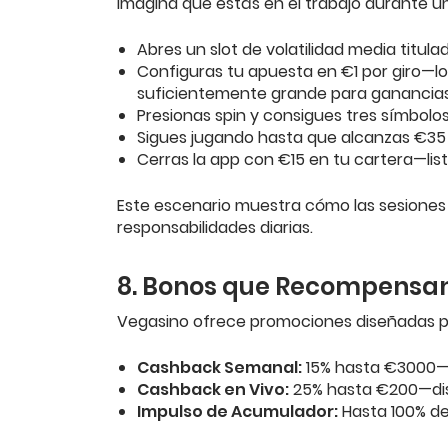
Imagina que estás en el trabajo durante u
Abres un slot de volatilidad media titula
Configuras tu apuesta en €1 por giro—l
suficientemente grande para ganancias
Presionas spin y consigues tres símbolo
Sigues jugando hasta que alcanzas €35
Cerras la app con €15 en tu cartera—l
Este escenario muestra cómo las sesiones 
responsabilidades diarias.
8. Bonos que Recompensan
Vegasino ofrece promociones diseñadas pa
Cashback Semanal:
15% hasta €3000—a
Cashback en Vivo:
25% hasta €200—disp
Impulso de Acumulador:
Hasta 100% de