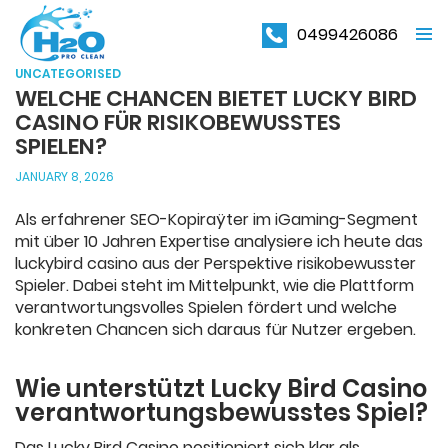
0499426086
PRIMAR
UNCATEGORISED
MENU
WELCHE CHANCEN BIETET LUCKY BIRD
CASINO FÜR RISIKOBEWUSSTES
SPIELEN?
JANUARY 8, 2026
Als erfahrener SEO-Kopiraÿter im iGaming-Segment
mit über 10 Jahren Expertise analysiere ich heute das
luckybird casino aus der Perspektive risikobewusster
Spieler. Dabei steht im Mittelpunkt, wie die Plattform
verantwortungsvolles Spielen fördert und welche
konkreten Chancen sich daraus für Nutzer ergeben.
Wie unterstützt Lucky Bird Casino
verantwortungsbewusstes Spiel?
Das Lucky Bird Casino positioniert sich klar als