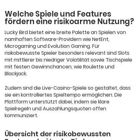
Welche Spiele und Features
fördern eine risikoarme Nutzung?
Lucky Bird bietet eine breite Palette an Spielen von
namhaften Software-Providern wie NetEnt,
Microgaming und Evolution Gaming. Für
risikobewusste Spieler besonders relevant sind Slots
mit mittlerer bis niedriger Volatilität sowie Tischspiele
mit festen Gewinnchancen, wie Roulette und
Blackjack.
Zudem sind die Live-Casino-Spiele so gestaltet, dass
sie ein kontrolliertes Spieltempo ermöglichen. Die
Plattform unterstützt dabei, indem sie klare
Spielregeln und Auszahlungsquoten offen
kommuniziert.
Übersicht der risikobewussten