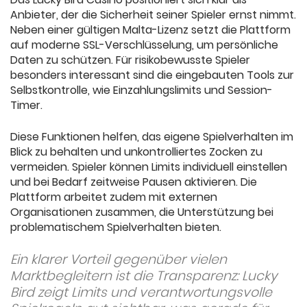
Anbieter, der die Sicherheit seiner Spieler ernst nimmt.
Neben einer gültigen Malta-Lizenz setzt die Plattform
auf moderne SSL-Verschlüsselung, um persönliche
Daten zu schützen. Für risikobewusste Spieler
besonders interessant sind die eingebauten Tools zur
Selbstkontrolle, wie Einzahlungslimits und Session-
Timer.
Diese Funktionen helfen, das eigene Spielverhalten im
Blick zu behalten und unkontrolliertes Zocken zu
vermeiden. Spieler können Limits individuell einstellen
und bei Bedarf zeitweise Pausen aktivieren. Die
Plattform arbeitet zudem mit externen
Organisationen zusammen, die Unterstützung bei
problematischem Spielverhalten bieten.
Ein klarer Vorteil gegenüber vielen
Marktbegleitern ist die Transparenz: Lucky
Bird zeigt Limits und verantwortungsvolle