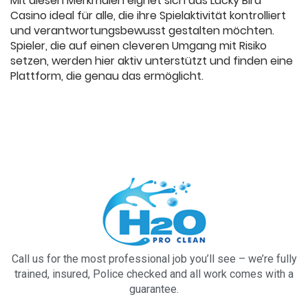
Mit diesen Merkmalen eignet sich das Lucky Bird
Casino ideal für alle, die ihre Spielaktivität kontrolliert
und verantwortungsbewusst gestalten möchten.
Spieler, die auf einen cleveren Umgang mit Risiko
setzen, werden hier aktiv unterstützt und finden eine
Plattform, die genau das ermöglicht.
Call us for the most professional job you’ll see – we’re fully
trained, insured, Police checked and all work comes with a
guarantee.