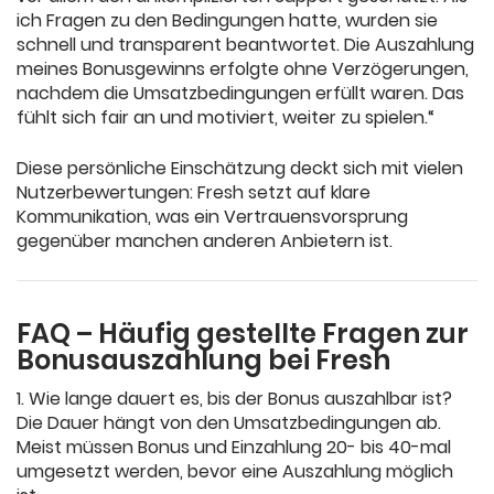
ich Fragen zu den Bedingungen hatte, wurden sie
schnell und transparent beantwortet. Die Auszahlung
meines Bonusgewinns erfolgte ohne Verzögerungen,
nachdem die Umsatzbedingungen erfüllt waren. Das
fühlt sich fair an und motiviert, weiter zu spielen.“
Diese persönliche Einschätzung deckt sich mit vielen
Nutzerbewertungen: Fresh setzt auf klare
Kommunikation, was ein Vertrauensvorsprung
gegenüber manchen anderen Anbietern ist.
FAQ – Häufig gestellte Fragen zur
Bonusauszahlung bei Fresh
1. Wie lange dauert es, bis der Bonus auszahlbar ist?
Die Dauer hängt von den Umsatzbedingungen ab.
Meist müssen Bonus und Einzahlung 20- bis 40-mal
umgesetzt werden, bevor eine Auszahlung möglich