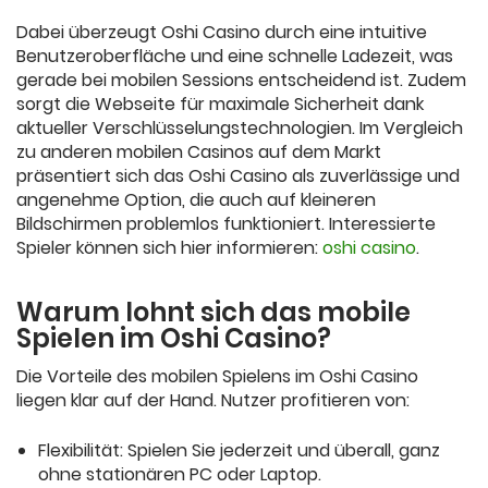
Dabei überzeugt Oshi Casino durch eine intuitive
Benutzeroberfläche und eine schnelle Ladezeit, was
gerade bei mobilen Sessions entscheidend ist. Zudem
sorgt die Webseite für maximale Sicherheit dank
aktueller Verschlüsselungstechnologien. Im Vergleich
zu anderen mobilen Casinos auf dem Markt
präsentiert sich das Oshi Casino als zuverlässige und
angenehme Option, die auch auf kleineren
Bildschirmen problemlos funktioniert. Interessierte
Spieler können sich hier informieren:
oshi casino
.
Warum lohnt sich das mobile
Spielen im Oshi Casino?
Die Vorteile des mobilen Spielens im Oshi Casino
liegen klar auf der Hand. Nutzer profitieren von:
Flexibilität: Spielen Sie jederzeit und überall, ganz
ohne stationären PC oder Laptop.