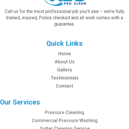
Call us for the most professional job you’ll see – we’re fully
trained, insured, Police checked and all work comes with a
guarantee.
Quick Links
Home
About Us
Gallery
Testimonials
Contact
Our Services
Pressure Cleaning
Commercial Pressure Washing
Gutter Cleaning Service