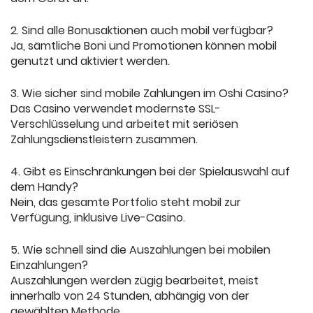
2. Sind alle Bonusaktionen auch mobil verfügbar?
Ja, sämtliche Boni und Promotionen können mobil
genutzt und aktiviert werden.
3. Wie sicher sind mobile Zahlungen im Oshi Casino?
Das Casino verwendet modernste SSL-
Verschlüsselung und arbeitet mit seriösen
Zahlungsdienstleistern zusammen.
4. Gibt es Einschränkungen bei der Spielauswahl auf
dem Handy?
Nein, das gesamte Portfolio steht mobil zur
Verfügung, inklusive Live-Casino.
5. Wie schnell sind die Auszahlungen bei mobilen
Einzahlungen?
Auszahlungen werden zügig bearbeitet, meist
innerhalb von 24 Stunden, abhängig von der
gewählten Methode.