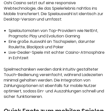
Oshi Casino setzt auf eine responsive
Webtechnologie, die das Spielerlebnis nahtlos ins
Mobile transferiert. Die Spielauswahl ist identisch zur
Desktop-Version und umfasst:
Spielautomaten von Top-Providern wie NetEnt,
Pragmatic Play und Evolution Gaming
Eine große Auswahl an Tischspielen, darunter
Roulette, Blackjack und Poker
Live-Dealer-Spiele mit echter Casino-Atmosphäre
in Echtzeit
Spielmechaniken werden dank intuitiv gestalteter
Touch-Bedienung vereinfacht, während Ladezeiten
minimal gehalten werden. Die Integration von
Zahlungsoptionen ist ebenfalls für mobile Nutzer
optimiert, sodass Ein- und Auszahlungen schnell und
sicher funktionieren.