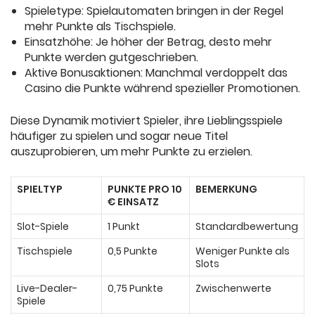
Spieletype: Spielautomaten bringen in der Regel
mehr Punkte als Tischspiele.
Einsatzhöhe: Je höher der Betrag, desto mehr
Punkte werden gutgeschrieben.
Aktive Bonusaktionen: Manchmal verdoppelt das
Casino die Punkte während spezieller Promotionen.
Diese Dynamik motiviert Spieler, ihre Lieblingsspiele
häufiger zu spielen und sogar neue Titel
auszuprobieren, um mehr Punkte zu erzielen.
SPIELTYP
PUNKTE PRO 10
BEMERKUNG
€ EINSATZ
Slot-Spiele
1 Punkt
Standardbewertung
Tischspiele
0,5 Punkte
Weniger Punkte als
Slots
Live-Dealer-
0,75 Punkte
Zwischenwerte
Spiele