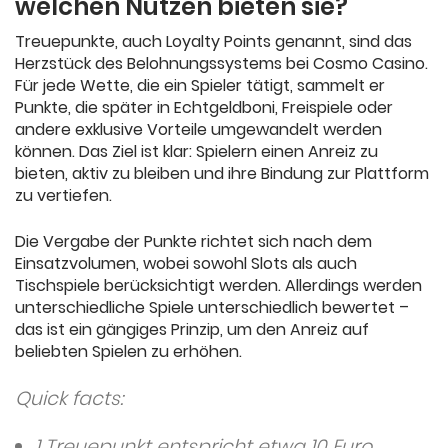
welchen Nutzen bieten sie?
Treuepunkte, auch Loyalty Points genannt, sind das
Herzstück des Belohnungssystems bei Cosmo Casino.
Für jede Wette, die ein Spieler tätigt, sammelt er
Punkte, die später in Echtgeldboni, Freispiele oder
andere exklusive Vorteile umgewandelt werden
können. Das Ziel ist klar: Spielern einen Anreiz zu
bieten, aktiv zu bleiben und ihre Bindung zur Plattform
zu vertiefen.
Die Vergabe der Punkte richtet sich nach dem
Einsatzvolumen, wobei sowohl Slots als auch
Tischspiele berücksichtigt werden. Allerdings werden
unterschiedliche Spiele unterschiedlich bewertet –
das ist ein gängiges Prinzip, um den Anreiz auf
beliebten Spielen zu erhöhen.
Quick facts:
1 Treuepunkt entspricht etwa 10 Euro