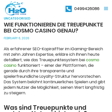
0499426086
PRIMAR
UNCATEGORISED
MENU
WIE FUNKTIONIEREN DIE TREUEPUNKTE
BEI COSMO CASINO GENAU?
FEBRUARY 6, 2026
Als erfahrener SEO-Kopiraiffter im iGaming-Bereich
mit zehn Jahren Expertise, erkläre ich Ihnen heute
detailliert, wie das Treuepunktesystem bei
cosmo
casino
funktioniert – einer der Plattformen, die
gerade durch ihre transparente und
spielerfreundliche Loyalty-Struktur hervorstechen.
Das System belohnt kontinuierliches Spielen und gibt
jedem Nutzer die Möglichkeit, seinen Wert langfristig
zu steigern.
Was sind Treuepunkte und