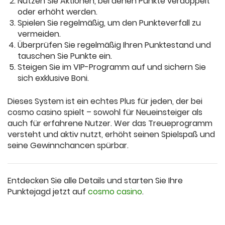
Nutzen Sie Aktionen, bei denen Punkte verdoppelt
oder erhöht werden.
Spielen Sie regelmäßig, um den Punkteverfall zu
vermeiden.
Überprüfen Sie regelmäßig Ihren Punktestand und
tauschen Sie Punkte ein.
Steigen Sie im VIP-Programm auf und sichern Sie
sich exklusive Boni.
Dieses System ist ein echtes Plus für jeden, der bei
cosmo casino spielt – sowohl für Neueinsteiger als
auch für erfahrene Nutzer. Wer das Treueprogramm
versteht und aktiv nutzt, erhöht seinen Spielspaß und
seine Gewinnchancen spürbar.
Entdecken Sie alle Details und starten Sie Ihre
Punktejagd jetzt auf
cosmo casino
.