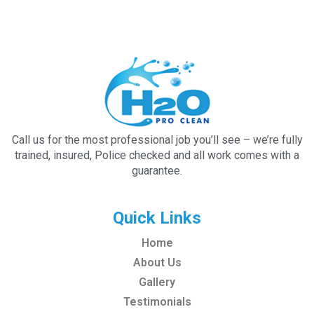
Call us for the most professional job you’ll see – we’re fully
trained, insured, Police checked and all work comes with a
guarantee.
Quick Links
Home
About Us
Gallery
Testimonials