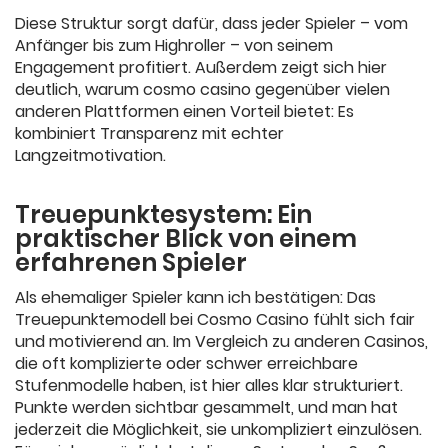
Diese Struktur sorgt dafür, dass jeder Spieler – vom
Anfänger bis zum Highroller – von seinem
Engagement profitiert. Außerdem zeigt sich hier
deutlich, warum cosmo casino gegenüber vielen
anderen Plattformen einen Vorteil bietet: Es
kombiniert Transparenz mit echter
Langzeitmotivation.
Treuepunktesystem: Ein
praktischer Blick von einem
erfahrenen Spieler
Als ehemaliger Spieler kann ich bestätigen: Das
Treuepunktemodell bei Cosmo Casino fühlt sich fair
und motivierend an. Im Vergleich zu anderen Casinos,
die oft komplizierte oder schwer erreichbare
Stufenmodelle haben, ist hier alles klar strukturiert.
Punkte werden sichtbar gesammelt, und man hat
jederzeit die Möglichkeit, sie unkompliziert einzulösen.