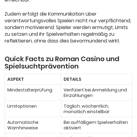
Zudem erfolgt die Kommunikation über
verantwortungsvolles Spielen nicht nur verpflichtend,
sondern motivierend: Spieler werden ermutigt, Limits
zu setzen und ihr Spielverhalten regelmäßig zu
reflektieren, ohne dass dies bevormundend wirkt.
Quick Facts zu Roman Casino und
Spielsuchtprävention
ASPEKT
DETAILS
Mindestalterprüfung
Verifiziert bei Anmeldung und
Einzahlungen
Limitoptionen
Täglich, wöchentlich,
monatlich einstellbar
Automatische
Bei auffälligem Spielverhalten
Warnhinweise
aktiviert