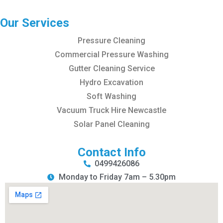
Our Services
Pressure Cleaning
Commercial Pressure Washing
Gutter Cleaning Service
Hydro Excavation
Soft Washing
Vacuum Truck Hire Newcastle
Solar Panel Cleaning
Contact Info
0499426086
Monday to Friday 7am – 5.30pm