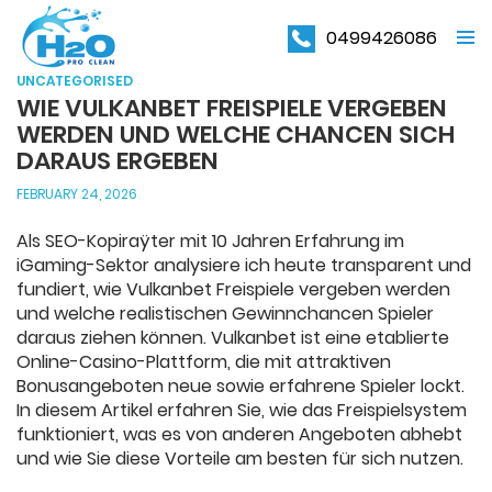
0499426086
PRIMAR
UNCATEGORISED
MENU
WIE VULKANBET FREISPIELE VERGEBEN
WERDEN UND WELCHE CHANCEN SICH
DARAUS ERGEBEN
FEBRUARY 24, 2026
Als SEO-Kopiraÿter mit 10 Jahren Erfahrung im
iGaming-Sektor analysiere ich heute transparent und
fundiert, wie Vulkanbet Freispiele vergeben werden
und welche realistischen Gewinnchancen Spieler
daraus ziehen können. Vulkanbet ist eine etablierte
Online-Casino-Plattform, die mit attraktiven
Bonusangeboten neue sowie erfahrene Spieler lockt.
In diesem Artikel erfahren Sie, wie das Freispielsystem
funktioniert, was es von anderen Angeboten abhebt
und wie Sie diese Vorteile am besten für sich nutzen.