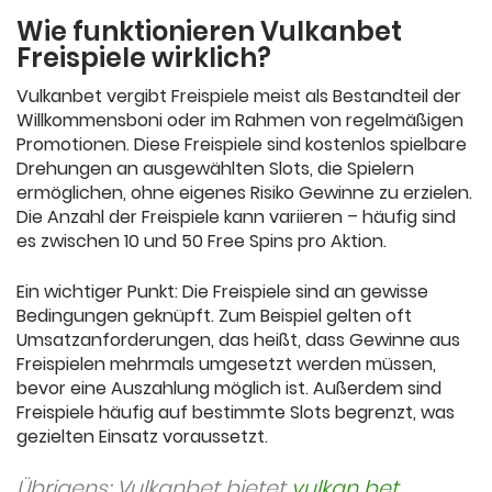
Wie funktionieren Vulkanbet
Freispiele wirklich?
Vulkanbet vergibt Freispiele meist als Bestandteil der
Willkommensboni oder im Rahmen von regelmäßigen
Promotionen. Diese Freispiele sind kostenlos spielbare
Drehungen an ausgewählten Slots, die Spielern
ermöglichen, ohne eigenes Risiko Gewinne zu erzielen.
Die Anzahl der Freispiele kann variieren – häufig sind
es zwischen 10 und 50 Free Spins pro Aktion.
Ein wichtiger Punkt: Die Freispiele sind an gewisse
Bedingungen geknüpft. Zum Beispiel gelten oft
Umsatzanforderungen, das heißt, dass Gewinne aus
Freispielen mehrmals umgesetzt werden müssen,
bevor eine Auszahlung möglich ist. Außerdem sind
Freispiele häufig auf bestimmte Slots begrenzt, was
gezielten Einsatz voraussetzt.
Übrigens: Vulkanbet bietet
vulkan bet