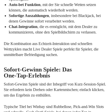
Auto‑bet Funktion
, mit der Sie schnelle Wetten setzen
können, die automatisch wiederholt werden.
Sofortige Auszahlungen
, insbesondere bei Blackjack, bei
denen Gewinne sofort verarbeitet werden.
Chat-Integration
, die es ermöglicht, mit dem Dealer zu
kommunizieren, ohne den Spielbildschirm zu verlassen.
Die Kombination aus Echtzeit‑Interaktion und schnellen
Wettzyklen macht Live Dealer Spiele perfekt für Spieler, die
unmittelbare Befriedigung suchen.
Sofort‑Gewinn Spiele: Das
One‑Tap‑Erlebnis
Sofort‑Gewinn Spiele sind der Inbegriff von Kurz‑Session‑Spiel.
Sie erfordern kein Drehen oder Kartenmischen; einfach klicken,
um das Ergebnis zu enthüllen.
Typische Titel bei Winbay sind Rubbellose, Pick‑and‑Win Slots