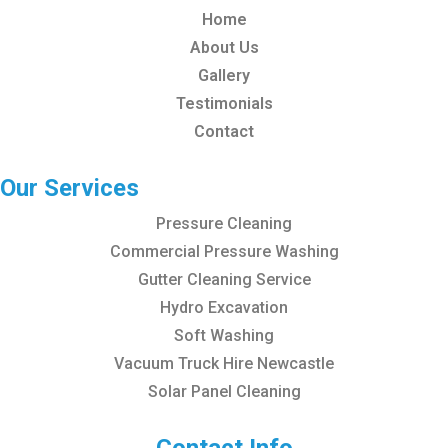
Home
About Us
Gallery
Testimonials
Contact
Our Services
Pressure Cleaning
Commercial Pressure Washing
Gutter Cleaning Service
Hydro Excavation
Soft Washing
Vacuum Truck Hire Newcastle
Solar Panel Cleaning