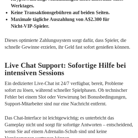
Werktages.
Keine Transaktionsgebühren auf beiden Seiten.
Maximale tägliche Auszahlung von A$2.300 für
Nicht‑VIP‑Spieler.
Dieses optimierte Zahlungssystem sorgt dafür, dass Spieler, die
schnelle Gewinne erzielen, ihr Geld fast sofort genießen können.
Live Chat Support: Sofortige Hilfe bei
intensiven Sessions
Ein dedizierter Live‑Chat ist 24/7 verfügbar, bereit, Probleme
sofort zu lösen, während schneller Spielphasen. Ob technischer
Fehler bei einem Slot oder Verwirrung bei Bonusbedingungen,
Support‑Mitarbeiter sind nur eine Nachricht entfernt.
Das Chat‑Interface ist leichtgewichtig; es unterbricht das
Gameplay nicht und sorgt für sofortige Antworten – entscheidend,
wenn Sie auf einem Adrenalin‑Schub sind und keine