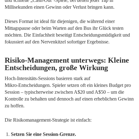
und schnelle „Cash‑Out“-Spiele, bei denen jeder Tap in
Millisekunden einen Gewinn oder Verlust bringen kann.
Dieses Format ist ideal für diejenigen, die während einer
Mittagspause oder beim Warten auf den Bus ihr Glück testen
möchten. Die Einfachheit beseitigt Entscheidungsmüdigkeit und
fokussiert auf den Nervenkitzel sofortiger Ergebnisse.
Risiko‑Management unterwegs: Kleine
Entscheidungen, große Wirkung
Hoch‑Intensitäts‑Sessions basieren stark auf
Mikro‑Entscheidungen. Spieler setzen oft ein kleines Budget pro
Session – typischerweise zwischen A$20 und A$50 – um die
Kontrolle zu behalten und dennoch auf einen erheblichen Gewinn
zu hoffen.
Die Risikomanagement‑Strategie ist einfach:
Setzen Sie eine Session‑Grenze.